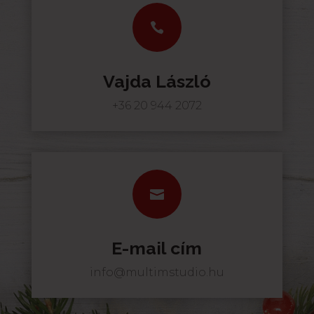

Vajda László
+36 20 944 2072

E-mail cím
info@multimstudio.hu