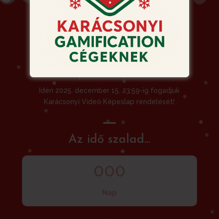
Siessen! Ne hagyja a
rendelést az utolsó
pillanatra!
Idén 2025. december 15. 23:59-ig fogadjuk
Karácsonyi Videó Képeslap rendelését!
Az idő szalad...
000
Nap