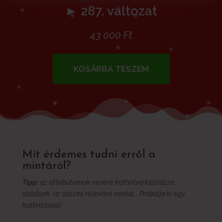
► 287. változat
43 000
Ft
KOSÁRBA TESZEM
Mit érdemes tudni erről a
mintáról?
Tipp:
az attribútumok nevére kattintva kilistázza
oldalunk az összes releváns mintát… Próbálja ki egy
kattintással!
További információk