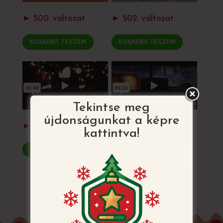
► 500. változat
► 502. változat
KOSÁRBA TESZEM
KOSÁRBA TESZEM
Tekintse meg
újdonságunkat a képre
► 510 a-d. változat
► 499. változat
kattintva!
KOSÁRBA TESZEM
KOSÁRBA TESZEM
VISSZATÉRÉS AZ ÖSSZES MINTÁHOZ