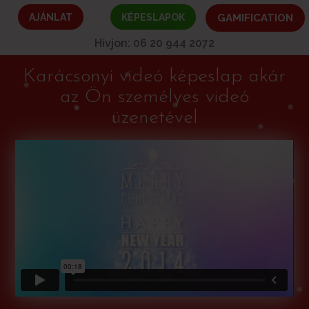
AJÁNLAT
KÉPESLAPOK
GAMIFICATION
Hívjon: 06 20 944 2072
Karácsonyi videó képeslap akár
az Ön személyes videó
üzenetével