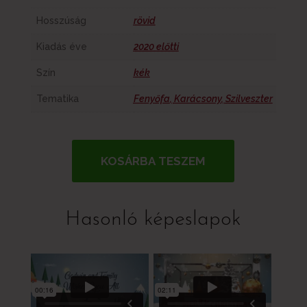
Hosszúság
rövid
Kiadás éve
2020 előtti
Szín
kék
Tematika
Fenyőfa
,
Karácsony
,
Szilveszter
KOSÁRBA TESZEM
Hasonló képeslapok