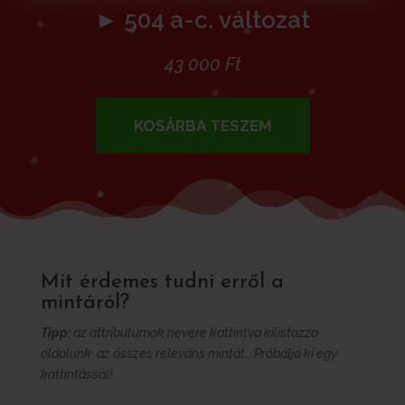
► 504 a-c. változat
43 000
Ft
KOSÁRBA TESZEM
Mit érdemes tudni erről a
mintáról?
Tipp:
az attribútumok nevére kattintva kilistázza
oldalunk az összes releváns mintát… Próbálja ki egy
kattintással!
További információk