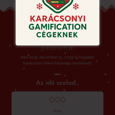
Siessen! Ne hagyja a
rendelést az utolsó
pillanatra!
Idén 2025. december 15. 23:59-ig fogadjuk
Karácsonyi Videó Képeslap rendelését!
Az idő szalad...
000
Nap