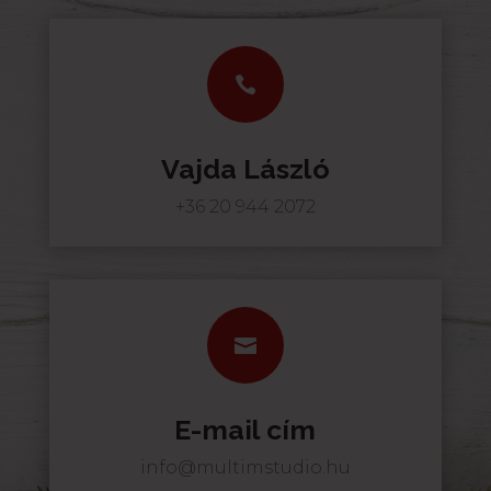

Vajda László
+36 20 944 2072

E-mail cím
info@multimstudio.hu