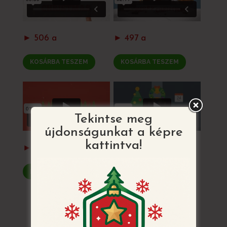
► 506 a
► 497 a
KOSÁRBA TESZEM
KOSÁRBA TESZEM
Tekintse meg
újdonságunkat a képre
kattintva!
► 500. változat
► 514. változat
KOSÁRBA TESZEM
KOSÁRBA TESZEM
VISSZATÉRÉS AZ ÖSSZES MINTÁHOZ