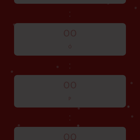
:
00
Ó
:
00
P
:
00