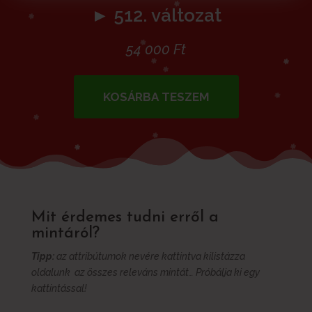
► 512. változat
54 000
Ft
KOSÁRBA TESZEM
Mit érdemes tudni erről a
mintáról?
Tipp:
az attribútumok nevére kattintva kilistázza
oldalunk az összes releváns mintát… Próbálja ki egy
kattintással!
További információk