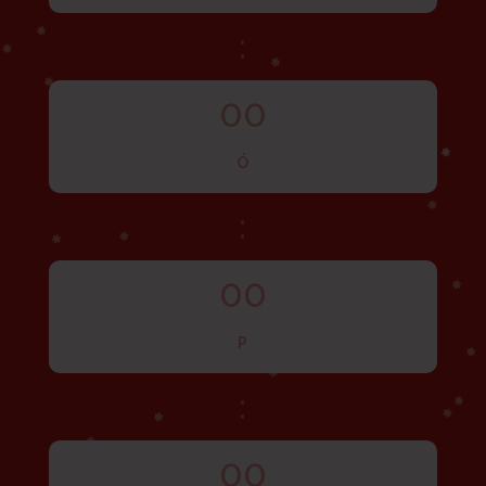
:
00
Ó
:
00
P
:
00