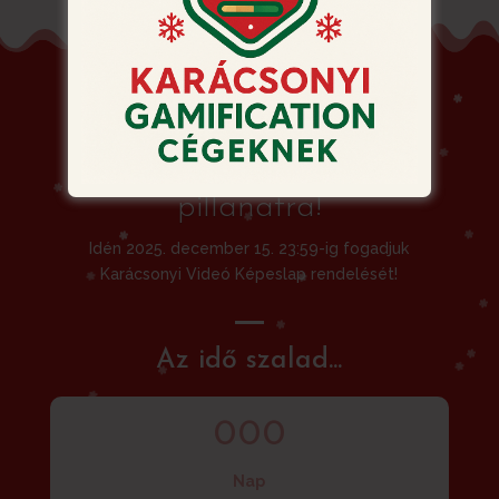
Siessen! Ne hagyja a
rendelést az utolsó
pillanatra!
Idén 2025. december 15. 23:59-ig fogadjuk
Karácsonyi Videó Képeslap rendelését!
Az idő szalad...
000
Nap