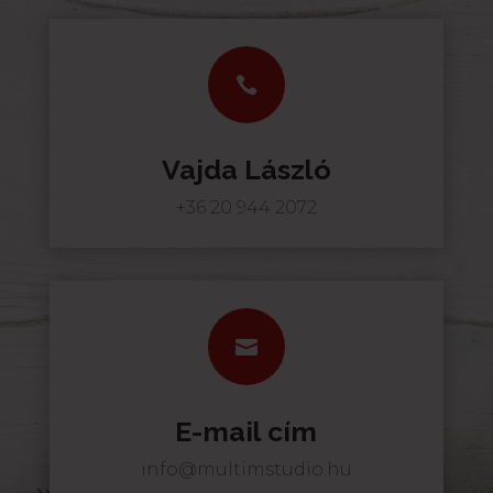

Vajda László
+36 20 944 2072

E-mail cím
info@multimstudio.hu