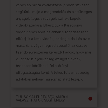
képeslap minta kiválasztása (ebben szívesen
segítünk), majd a megrendelés és a szükséges
anyagok (logó, szövegek, színek, képek,
videók) átadása. Elkészítjük a Karácsonyi
Videó Képeslapot és annak elfogadása után
elküldjük a kész videót, landing oldalt és az e-
mailt. Ez a vágy megszületésétől az összes
teendő elvégzésén keresztül addig, hogy már
küldhető is a jókívánság az ügyfeleknek,
összesen körülbelül fél-1 órányi
elfoglaltságba kerül. A teljes folyamat pedig
általában néhány munkanap alatt lezajlik.
TÚL SOK A LEHETŐSÉG, AMIBŐL
VÁLASZTHATOK. SEGÍTENEK?