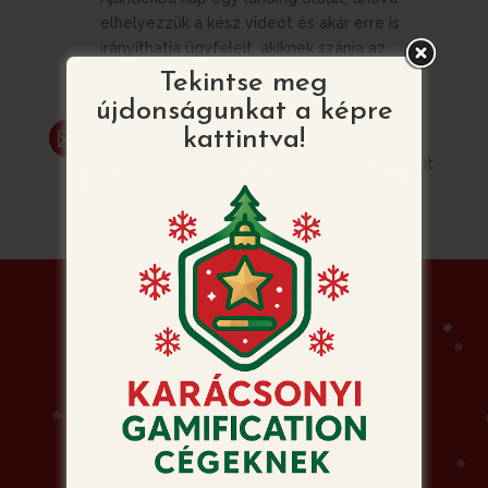
elhelyezzük a kész videót és akár erre is
irányíthatja ügyfeleit, akiknek szánja az
üdvözletet.
Tekintse meg
újdonságunkat a képre
E-mail
kattintva!

Grátisz elkészítünk egy HTML e-mailt is, amit
egyszerűen ki tud küldeni a listájára
ügyfeleinek hírlevélben.
Siessen! Ne hagyja a
rendelést az utolsó
pillanatra!
Idén 2025. december 15. 23:59-ig fogadjuk
Karácsonyi Videó Képeslap rendelését!