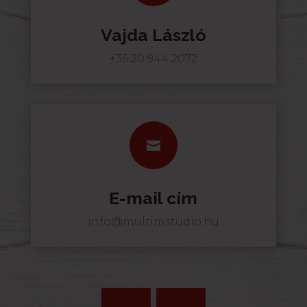
Vajda László
+36 20 944 2072

E-mail cím
info@multimstudio.hu