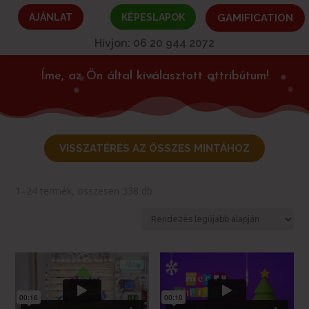
AJÁNLAT
KÉPESLAPOK
GAMIFICATION
Hívjon: 06 20 944 2072
Íme, az Ön által kiválasztott attribútum!
VISSZATÉRÉS AZ ÖSSZES MINTÁHOZ
Sorted
1–24 termék, összesen 338 db
by
latest