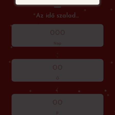
Az idő szalad...
000
Nap
:
00
Ó
:
00
P