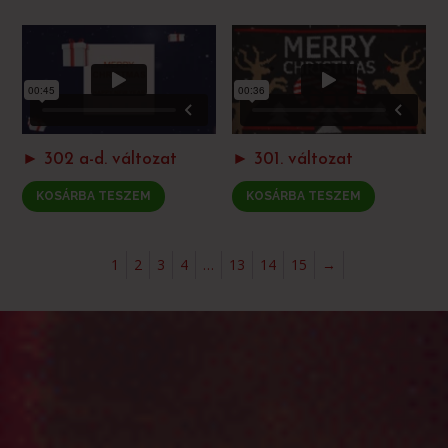
► 302 a-d. változat
► 301. változat
KOSÁRBA TESZEM
KOSÁRBA TESZEM
1
2
3
4
…
13
14
15
→