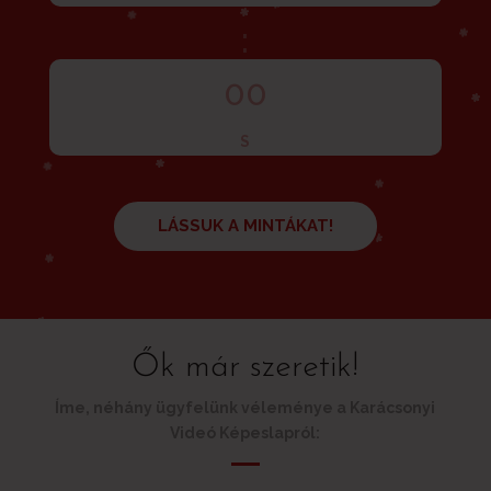
:
00
S
LÁSSUK A MINTÁKAT!
Ők már szeretik!
Íme, néhány ügyfelünk véleménye a Karácsonyi
Videó Képeslapról: