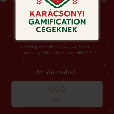
Siessen! Ne hagyja a
rendelést az utolsó
pillanatra!
Idén 2025. december 15. 23:59-ig fogadjuk
Karácsonyi Videó Képeslap rendelését!
Az idő szalad...
000
Nap