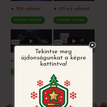
► 508. változat
► 510 a-d. változat
KOSÁRBA TESZEM
KOSÁRBA TESZEM
Tekintse meg
újdonságunkat a képre
► 524. változat
► 504 a-c. változat
kattintva!
KOSÁRBA TESZEM
KOSÁRBA TESZEM
VISSZATÉRÉS AZ ÖSSZES MINTÁHOZ