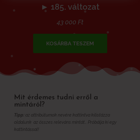
► 185. változat
43 000
Ft
KOSÁRBA TESZEM
Mit érdemes tudni erről a
mintáról?
Tipp:
az attribútumok nevére kattintva kilistázza
oldalunk az összes releváns mintát… Próbálja ki egy
kattintással!
További információk