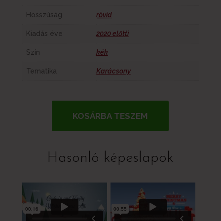
Hosszúság
rövid
Kiadás éve
2020 előtti
Szín
kék
Tematika
Karácsony
KOSÁRBA TESZEM
Hasonló képeslapok