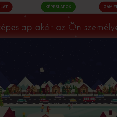
NLAT
KÉPESLAPOK
GAMIF
képeslap akár az Ön személye