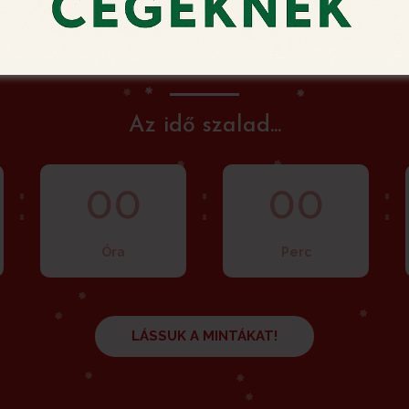
pillanatra!
ember 15. 23:59-ig fogadjuk Karácsonyi Videó Képes
Az idő szalad...
:
:
:
00
00
Óra
Perc
LÁSSUK A MINTÁKAT!