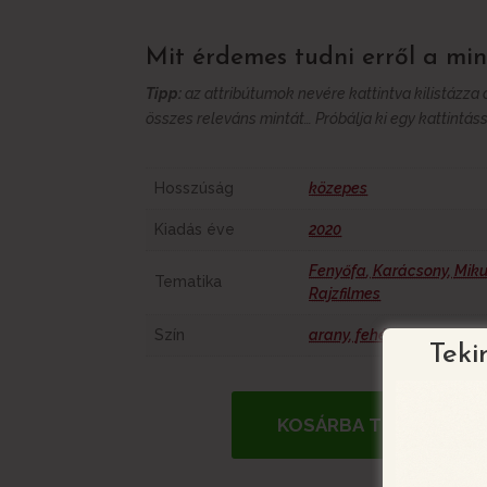
Mit érdemes tudni erről a min
Tipp:
az attribútumok nevére kattintva kilistázza
összes releváns mintát… Próbálja ki egy kattintáss
További információk
Hosszúság
közepes
Kiadás éve
2020
Fenyőfa
,
Karácsony
,
Miku
Tematika
Rajzfilmes
Szín
arany
,
fehér
,
kék
,
piros
Teki
KOSÁRBA TESZEM