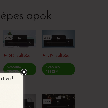
képeslapok
► 513. változat
► 519. változat
KOSÁRBA
KOSÁRBA
TESZEM
TESZEM
ntva!