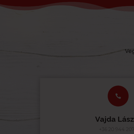
Veg

Vajda Lász
+36 20 944 20