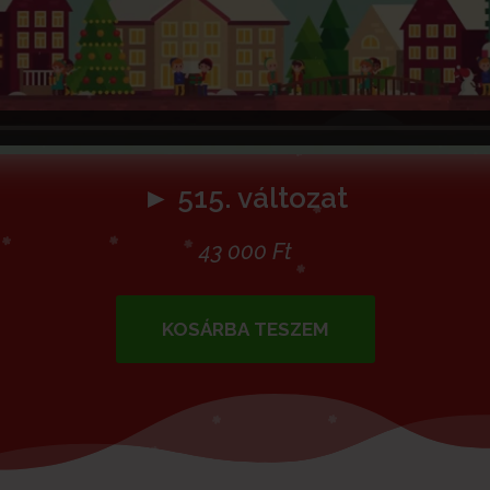
► 515. változat
43 000
Ft
KOSÁRBA TESZEM