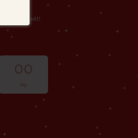
lap rendelését!
00
Mp