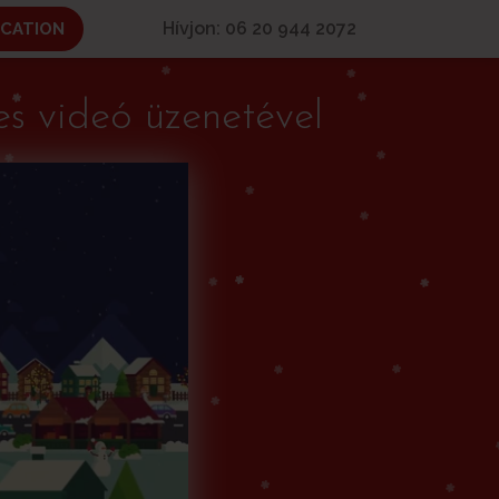
Hívjon: 06 20 944 2072
ICATION
s videó üzenetével