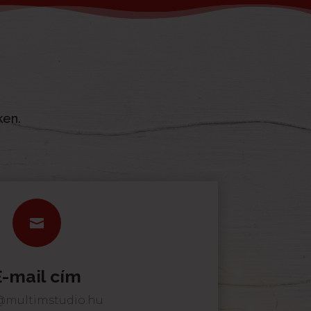
ken.

E-mail cím
@multimstudio.hu