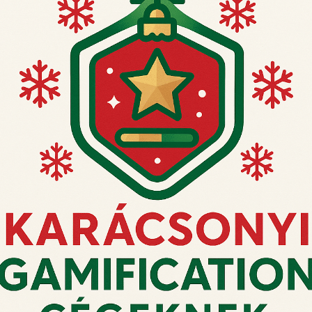
► 507 a
► 512. változat
KOSÁRBA
KOSÁRBA
TESZEM
TESZEM
Ne hagyja a rendelést