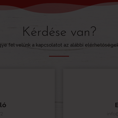
Kérdése van?
ye fel velünk a kapcsolatot az alábbi elérhetősége
ló
72
info