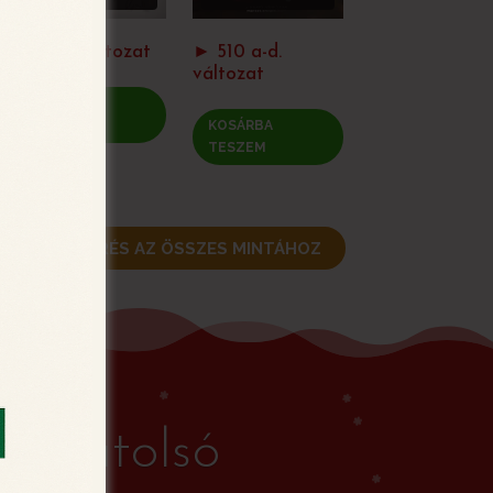
► 523. változat
► 510 a-d.
változat
KOSÁRBA
TESZEM
KOSÁRBA
TESZEM
VISSZATÉRÉS AZ ÖSSZES MINTÁHOZ
 az utolsó