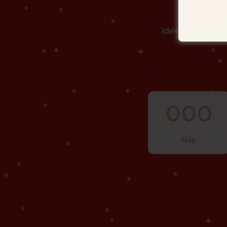
Idén 2025. dec
000
Nap