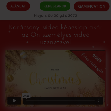
AJÁNLAT
KÉPESLAPOK
GAMIFICATION
Hívjon: 06 20 944 2072
Karácsonyi videó képeslap akár
az Ön személyes videó
üzenetével