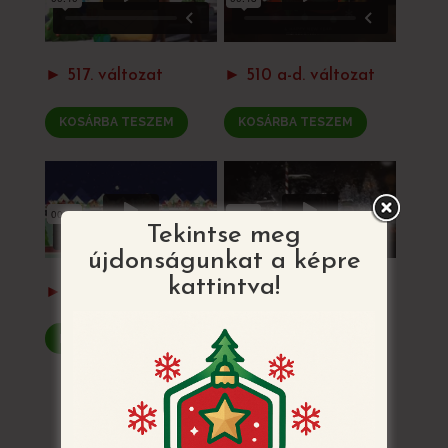
► 517. változat
► 510 a-d. változat
KOSÁRBA TESZEM
KOSÁRBA TESZEM
Tekintse meg
újdonságunkat a képre
kattintva!
► 515. változat
► 512. változat
KOSÁRBA TESZEM
KOSÁRBA TESZEM
VISSZATÉRÉS AZ ÖSSZES MINTÁHOZ