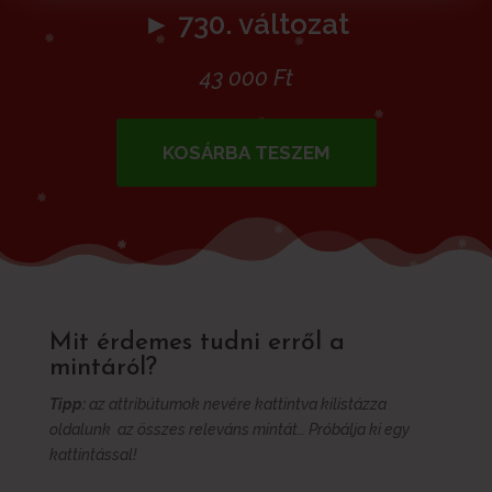
► 730. változat
43 000
Ft
KOSÁRBA TESZEM
Mit érdemes tudni erről a
mintáról?
Tipp:
az attribútumok nevére kattintva kilistázza
oldalunk az összes releváns mintát… Próbálja ki egy
kattintással!
További információk