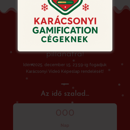
Siessen! Ne hagyja a
rendelést az utolsó
pillanatra!
Idén 2025. december 15. 23:59-ig fogadjuk
Karácsonyi Videó Képeslap rendelését!
Az idő szalad...
000
Nap