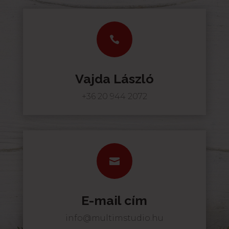

Vajda László
+36 20 944 2072

E-mail cím
info@multimstudio.hu