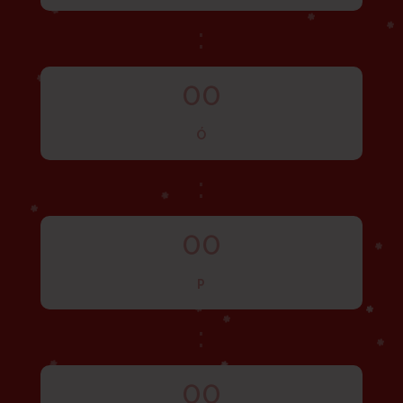
:
00
Ó
:
00
P
:
00