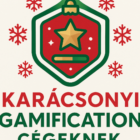
► 517. változat
► 502. változat
KOSÁRBA
KOSÁRBA
TESZEM
TESZEM
Ne hagyja a rendelést
pillanatra!