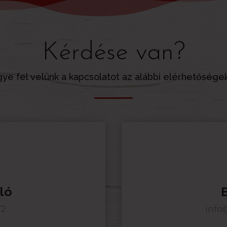
Kérdése van?
ye fel velünk a kapcsolatot az alábbi elérhetősége
ló
72
info