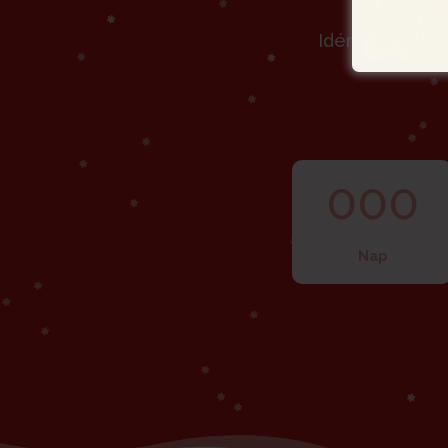
Idén 2025. dec
000
Nap