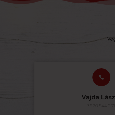
Veg

Vajda Lász
+36 20 944 20