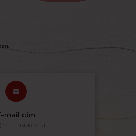
ken.

E-mail cím
@multimstudio.hu