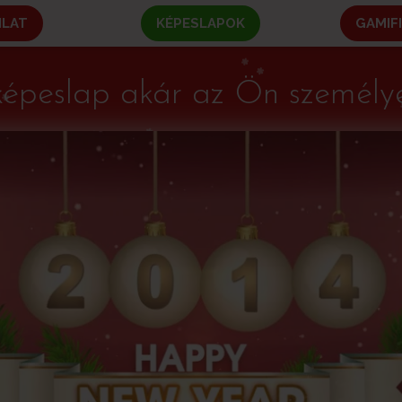
NLAT
KÉPESLAPOK
GAMIF
képeslap akár az Ön személye