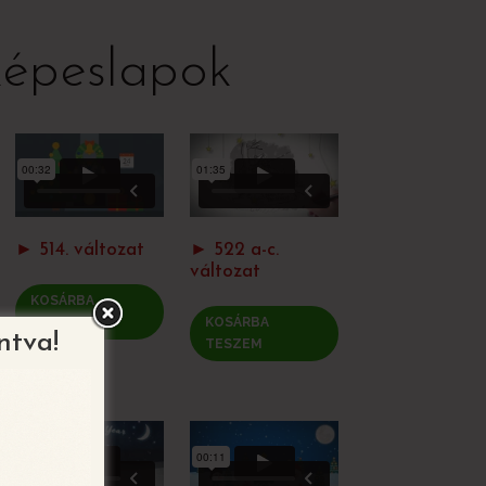
képeslapok
► 514. változat
► 522 a-c.
változat
KOSÁRBA
TESZEM
KOSÁRBA
ntva!
TESZEM