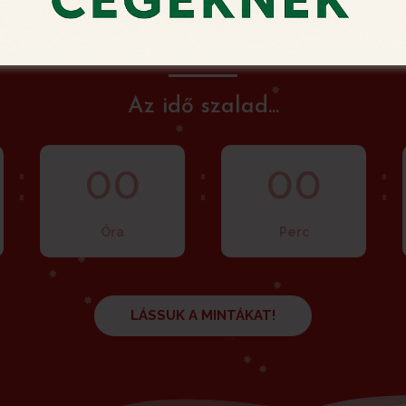
ember 15. 23:59-ig fogadjuk Karácsonyi Videó Képes
Az idő szalad...
:
:
:
00
00
Óra
Perc
LÁSSUK A MINTÁKAT!