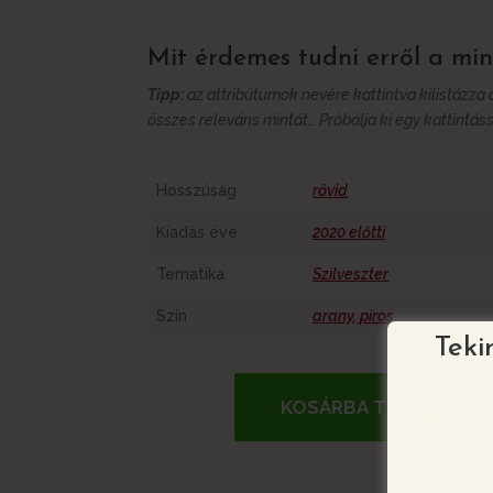
Mit érdemes tudni erről a min
Tipp:
az attribútumok nevére kattintva kilistázza
összes releváns mintát… Próbálja ki egy kattintáss
További információk
Hosszúság
rövid
Kiadás éve
2020 előtti
Tematika
Szilveszter
Szín
arany
,
piros
Teki
KOSÁRBA TESZEM