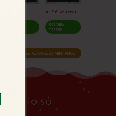
► 507 a
► 516. változat
KOSÁRBA
KOSÁRBA
TESZEM
TESZEM
VISSZATÉRÉS AZ ÖSSZES MINTÁHOZ
 az utolsó