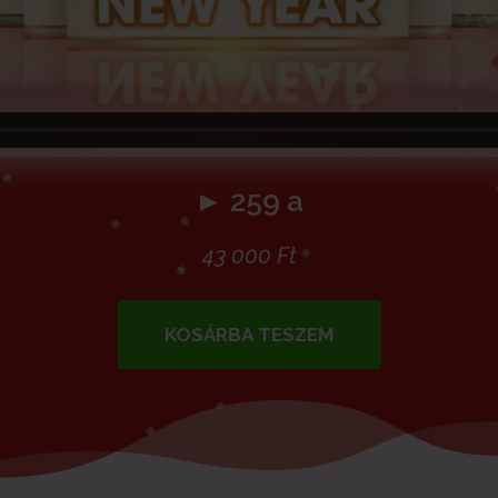
► 259 a
43 000
Ft
KOSÁRBA TESZEM