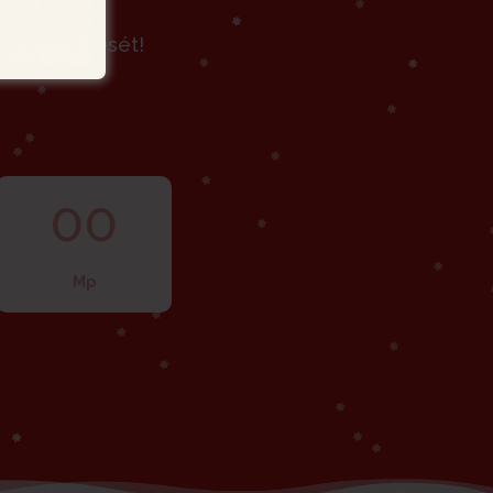
lap rendelését!
00
Mp