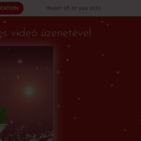
Hívjon: 06 20 944 2072
ICATION
s videó üzenetével