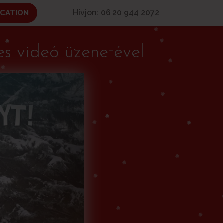
Hívjon: 06 20 944 2072
ICATION
s videó üzenetével