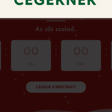
ember 15. 23:59-ig fogadjuk Karácsonyi Videó Képes
Az idő szalad...
:
:
:
00
00
Óra
Perc
LÁSSUK A MINTÁKAT!