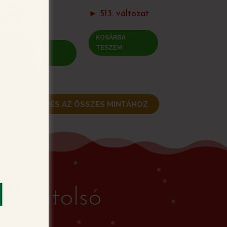
► 504 a-c.
► 513. változat
változat
KOSÁRBA
KOSÁRBA
TESZEM
TESZEM
VISSZATÉRÉS AZ ÖSSZES MINTÁHOZ
 az utolsó