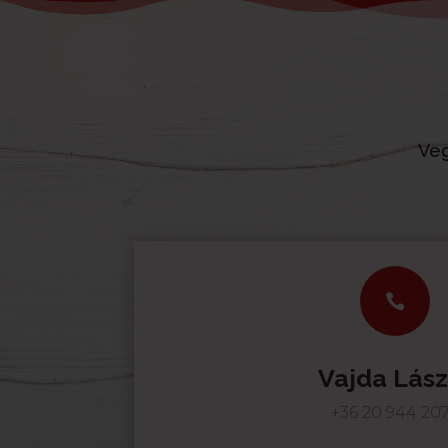
Veg

Vajda Lász
+36 20 944 20