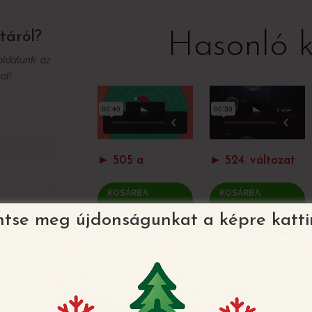
Hasonló 
táról?
 oldalunk az
al!
► 505 a
► 524. változat
KOSÁRBA
KOSÁRBA
TESZEM
TESZEM
ntse meg újdonságunkat a képre katti