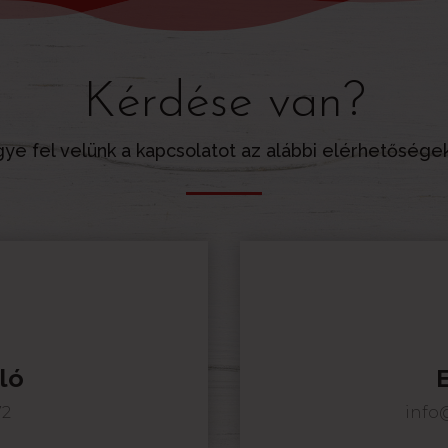
Kérdése van?
ye fel velünk a kapcsolatot az alábbi elérhetősége
ló
72
info