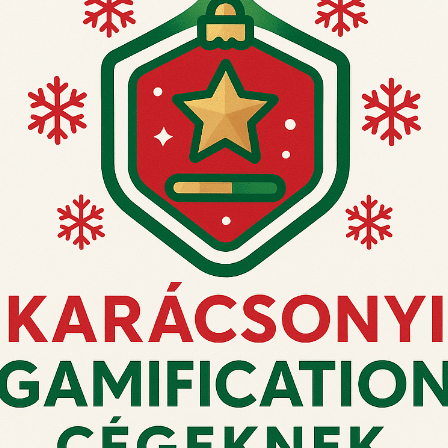
► 523. változat
► 510 a-d.
változat
KOSÁRBA
TESZEM
KOSÁRBA
TESZEM
Ne hagyja a rendelést
pillanatra!