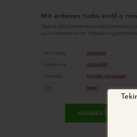
Mit érdemes tudni erről a min
Tipp:
az attribútumok nevére kattintva kilistázza
összes releváns mintát… Próbálja ki egy kattintáss
További információk
Hosszúság
ultrarövid
Kiadás éve
2020 előtti
Tematika
Fenyőfa
,
Karácsony
Szín
fehér
Teki
KOSÁRBA TESZEM