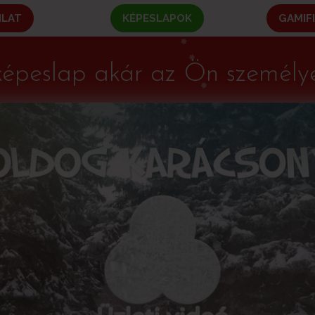
NLAT
KÉPESLAPOK
GAMIF
képeslap akár az Ön személye