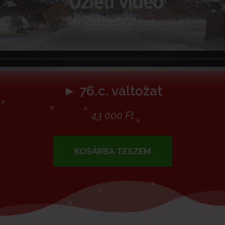
► 76.c. változat
43 000
Ft
KOSÁRBA TESZEM