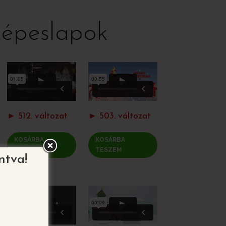
képeslapok
► 512. változat
► 503. változat
KOSÁRBA
KOSÁRBA
TESZEM
TESZEM
ntva!