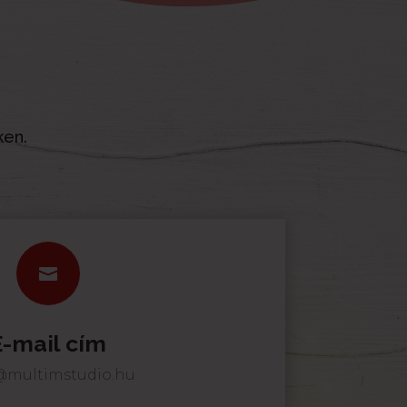
ken.

E-mail cím
@multimstudio.hu