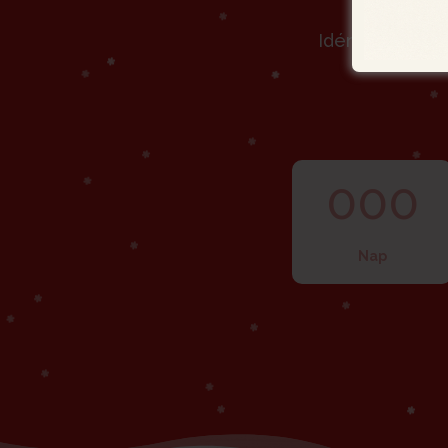
Idén 2025. dec
000
Nap