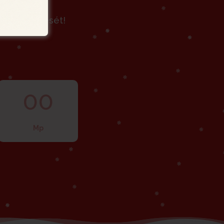
lap rendelését!
00
Mp