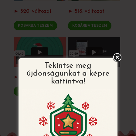
► 520. változat
► 518. változat
KOSÁRBA TESZEM
KOSÁRBA TESZEM
Tekintse meg
újdonságunkat a képre
► 505 a
► 504 a-c. változat
kattintva!
KOSÁRBA TESZEM
KOSÁRBA TESZEM
VISSZATÉRÉS AZ ÖSSZES MINTÁHOZ