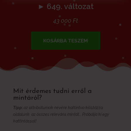
► 649. változat
43 000
Ft
KOSÁRBA TESZEM
Mit érdemes tudni erről a
mintáról?
Tipp:
az attribútumok nevére kattintva kilistázza
oldalunk az összes releváns mintát… Próbálja ki egy
kattintással!
További információk