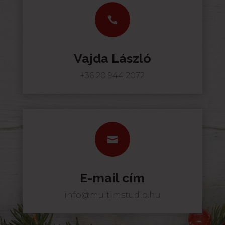

Vajda László
+36 20 944 2072

E-mail cím
info@multimstudio.hu