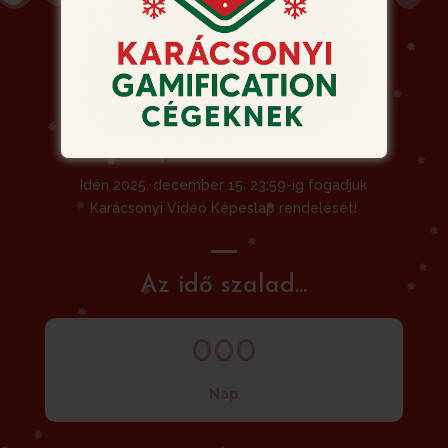
Siessen! Ne hagyja a
rendelést az utolsó
pillanatra!
Idén 2025. december 15. 23:59-ig fogadjuk
Karácsonyi Videó Képeslap rendelését!
Az idő szalad...
000
Nap