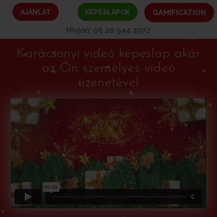
AJÁNLAT
KÉPESLAPOK
GAMIFICATION
Hívjon: 06 20 944 2072
Karácsonyi videó képeslap akár
az Ön személyes videó
üzenetével