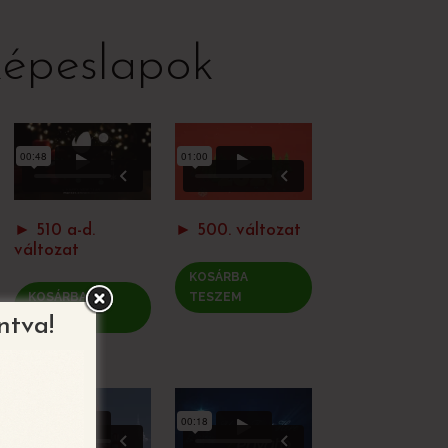
képeslapok
► 510 a-d.
► 500. változat
változat
KOSÁRBA
KOSÁRBA
TESZEM
TESZEM
ntva!