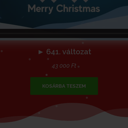
► 641. változat
43 000
Ft
KOSÁRBA TESZEM