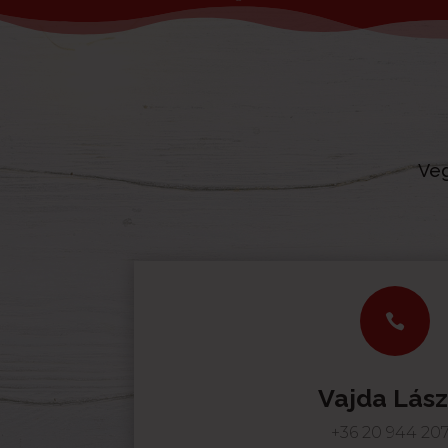
Veg

Vajda Lász
+36 20 944 20