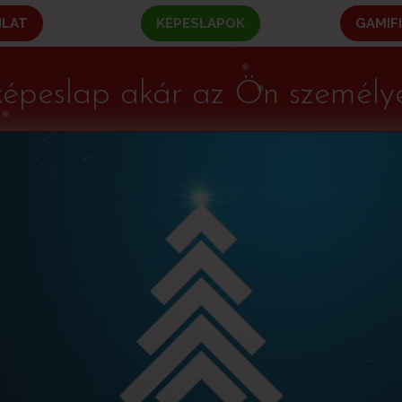
NLAT
KÉPESLAPOK
GAMIF
képeslap akár az Ön személye