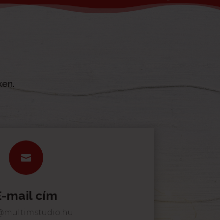
ken.

E-mail cím
@multimstudio.hu