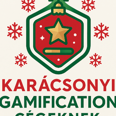
► 504 a-c.
► 512. változat
változat
KOSÁRBA
KOSÁRBA
TESZEM
TESZEM
Ne hagyja a rendelést