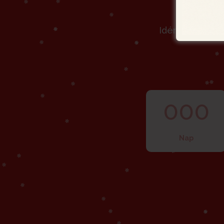
Idén 2025. dec
000
Nap