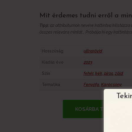
Mit érdemes tudni erről a min
Tipp:
az attribútumok nevére kattintva kilistázza
összes releváns mintát… Próbálja ki egy kattintáss
További információk
Hosszúság
ultrarövid
Kiadás éve
2023
Szín
fehér
,
kék
,
piros
,
zöld
Tematika
Fenyőfa
,
Karácsony
Teki
KOSÁRBA TESZEM