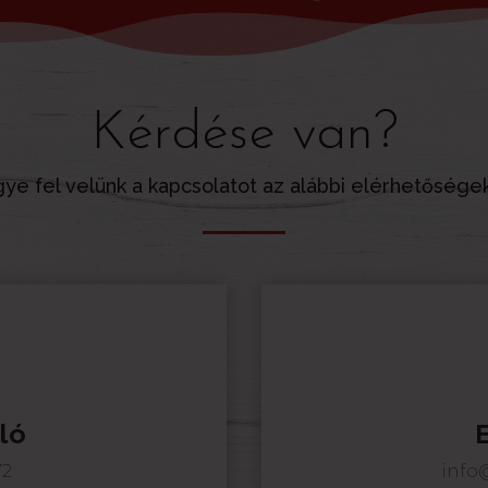
Kérdése van?
ye fel velünk a kapcsolatot az alábbi elérhetősége
ló
72
info