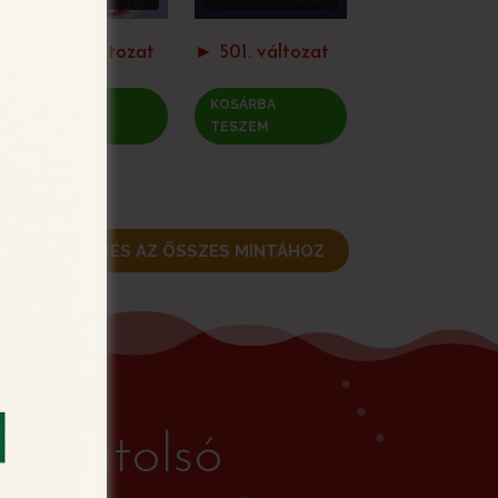
► 502. változat
► 501. változat
KOSÁRBA
KOSÁRBA
TESZEM
TESZEM
VISSZATÉRÉS AZ ÖSSZES MINTÁHOZ
 az utolsó