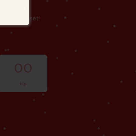
lap rendelését!
00
Mp