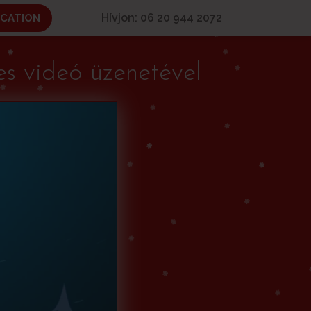
Hívjon: 06 20 944 2072
ICATION
s videó üzenetével