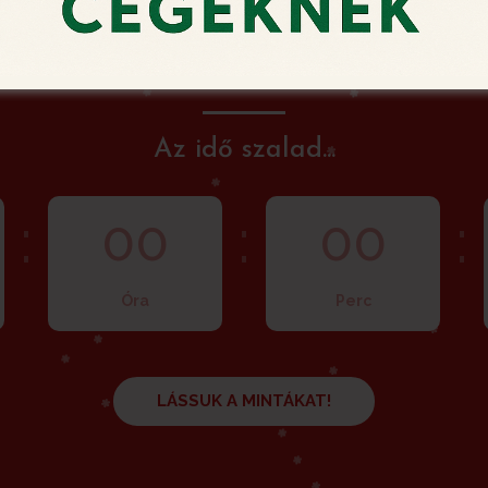
pillanatra!
ember 15. 23:59-ig fogadjuk Karácsonyi Videó Képes
Az idő szalad...
:
:
:
00
00
Óra
Perc
LÁSSUK A MINTÁKAT!