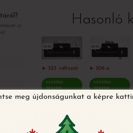
Hasonló 
táról?
 oldalunk az
al!
► 523. változat
► 506 a
KOSÁRBA
KOSÁRBA
TESZEM
TESZEM
ntse meg újdonságunkat a képre katti