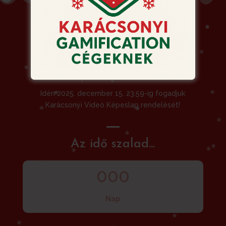
Siessen! Ne hagyja a
rendelést az utolsó
pillanatra!
Idén 2025. december 15. 23:59-ig fogadjuk
Karácsonyi Videó Képeslap rendelését!
Az idő szalad...
000
Nap