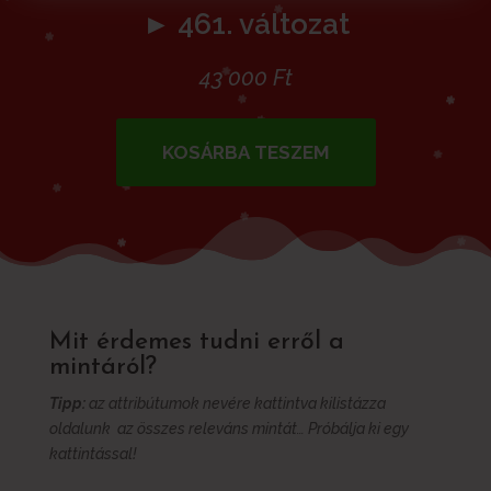
► 461. változat
43 000
Ft
KOSÁRBA TESZEM
Mit érdemes tudni erről a
mintáról?
Tipp:
az attribútumok nevére kattintva kilistázza
oldalunk az összes releváns mintát… Próbálja ki egy
kattintással!
További információk