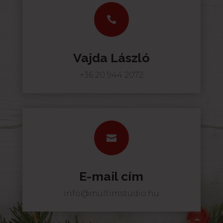

Vajda László
+36 20 944 2072

E-mail cím
info@multimstudio.hu