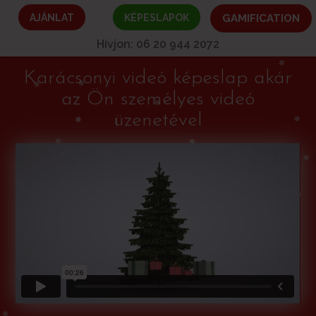
AJÁNLAT
KÉPESLAPOK
GAMIFICATION
Hívjon: 06 20 944 2072
Karácsonyi videó képeslap akár
az Ön személyes videó
üzenetével