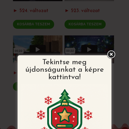
► 524. változat
► 523. változat
KOSÁRBA TESZEM
KOSÁRBA TESZEM
Tekintse meg
újdonságunkat a képre
► 511. változat
► 508. változat
kattintva!
KOSÁRBA TESZEM
KOSÁRBA TESZEM
VISSZATÉRÉS AZ ÖSSZES MINTÁHOZ