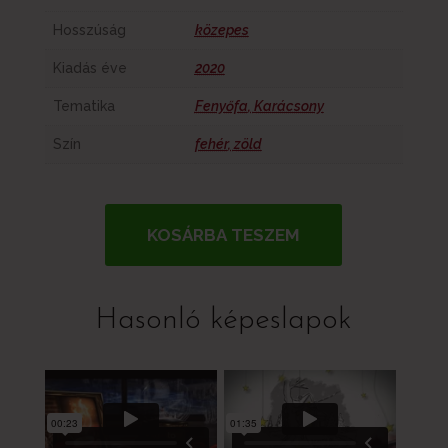
Hosszúság
közepes
Kiadás éve
2020
Tematika
Fenyőfa
,
Karácsony
Szín
fehér
,
zöld
KOSÁRBA TESZEM
Hasonló képeslapok