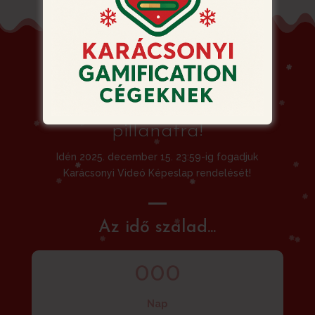
Siessen! Ne hagyja a
rendelést az utolsó
pillanatra!
Idén 2025. december 15. 23:59-ig fogadjuk
Karácsonyi Videó Képeslap rendelését!
Az idő szalad...
000
Nap