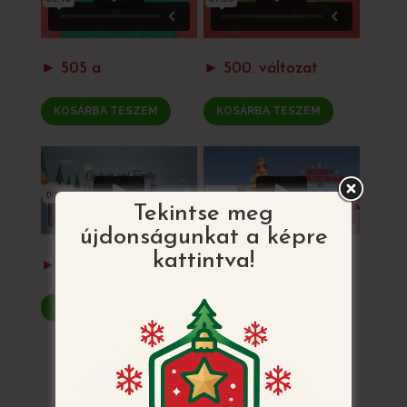
► 505 a
► 500. változat
KOSÁRBA TESZEM
KOSÁRBA TESZEM
Tekintse meg
újdonságunkat a képre
kattintva!
► 520. változat
► 503. változat
KOSÁRBA TESZEM
KOSÁRBA TESZEM
VISSZATÉRÉS AZ ÖSSZES MINTÁHOZ