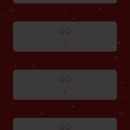
:
00
Ó
:
00
P
:
00