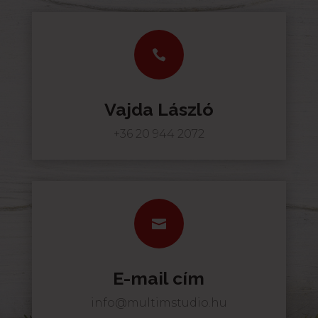

Vajda László
+36 20 944 2072

E-mail cím
info@multimstudio.hu