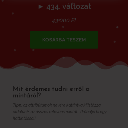
► 434. változat
43 000
Ft
KOSÁRBA TESZEM
Mit érdemes tudni erről a
mintáról?
Tipp:
az attribútumok nevére kattintva kilistázza
oldalunk az összes releváns mintát… Próbálja ki egy
kattintással!
További információk