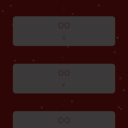
:
00
Ó
:
00
P
:
00