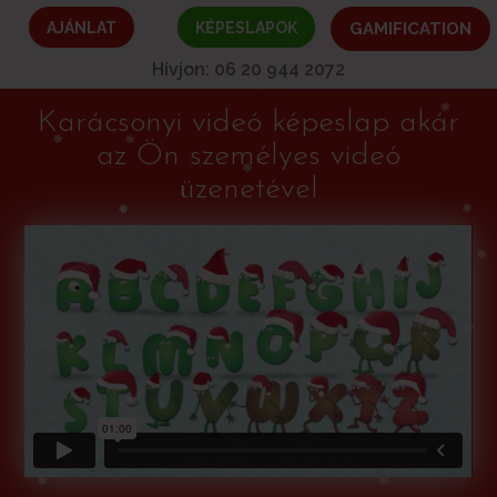
AJÁNLAT
KÉPESLAPOK
GAMIFICATION
Hívjon: 06 20 944 2072
Karácsonyi videó képeslap akár
az Ön személyes videó
üzenetével