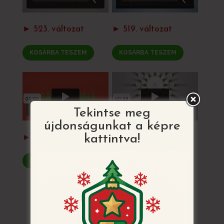
► 523. változat
► 519. változat
KOSÁRBA TESZEM
KOSÁRBA TESZEM
Tekintse meg
újdonságunkat a képre
kattintva!
► 500. változat
► 498. változat
KOSÁRBA TESZEM
KOSÁRBA TESZEM
VISSZATÉRÉS AZ ÖSSZES MINTÁHOZ