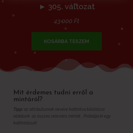
► 305. változat
43 000
Ft
KOSÁRBA TESZEM
Mit érdemes tudni erről a
mintáról?
Tipp:
az attribútumok nevére kattintva kilistázza
oldalunk az összes releváns mintát… Próbálja ki egy
kattintással!
További információk