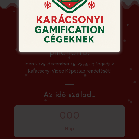
Siessen! Ne hagyja a
rendelést az utolsó
pillanatra!
Idén 2025. december 15. 23:59-ig fogadjuk
Karácsonyi Videó Képeslap rendelését!
Az idő szalad...
000
Nap