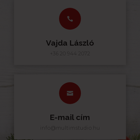

Vajda László
+36 20 944 2072

E-mail cím
info@multimstudio.hu