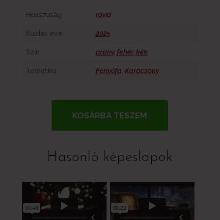
Hosszúság
rövid
Kiadás éve
2025
Szín
arany
,
fehér
,
kék
Tematika
Fenyőfa
,
Karácsony
KOSÁRBA TESZEM
Hasonló képeslapok