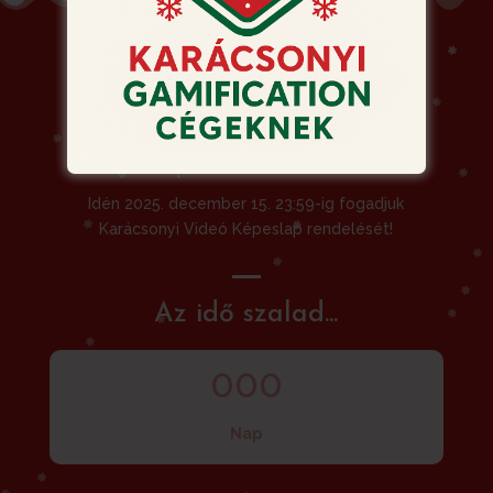
Siessen! Ne hagyja a
rendelést az utolsó
pillanatra!
Idén 2025. december 15. 23:59-ig fogadjuk
Karácsonyi Videó Képeslap rendelését!
Az idő szalad...
000
Nap