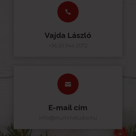

Vajda László
+36 20 944 2072

E-mail cím
info@multimstudio.hu