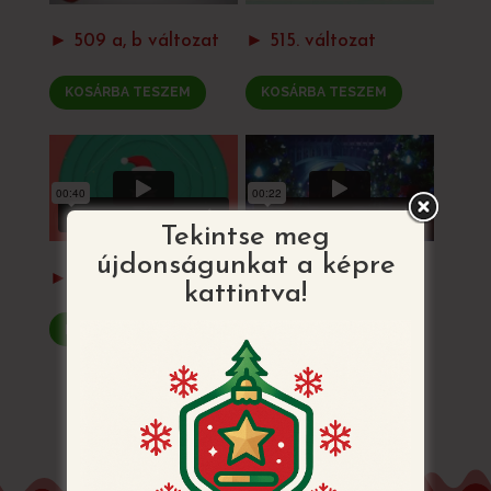
► 509 a, b változat
► 515. változat
KOSÁRBA TESZEM
KOSÁRBA TESZEM
Tekintse meg
újdonságunkat a képre
► 505 a
► 508. változat
kattintva!
KOSÁRBA TESZEM
KOSÁRBA TESZEM
VISSZATÉRÉS AZ ÖSSZES MINTÁHOZ