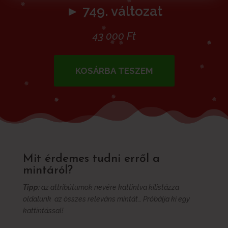
► 749. változat
43 000
Ft
KOSÁRBA TESZEM
Mit érdemes tudni erről a
mintáról?
Tipp:
az attribútumok nevére kattintva kilistázza
oldalunk az összes releváns mintát… Próbálja ki egy
kattintással!
További információk