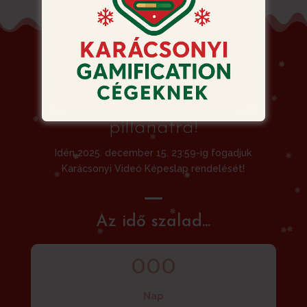
Siessen! Ne hagyja a
rendelést az utolsó
pillanatra!
Idén 2025. december 15. 23:59-ig fogadjuk
Karácsonyi Videó Képeslap rendelését!
Az idő szalad...
000
Nap