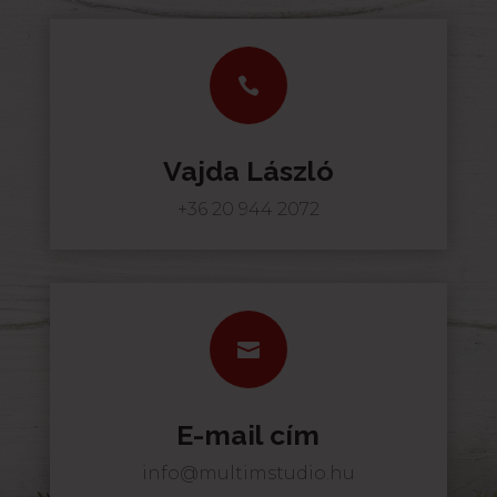

Vajda László
+36 20 944 2072

E-mail cím
info@multimstudio.hu