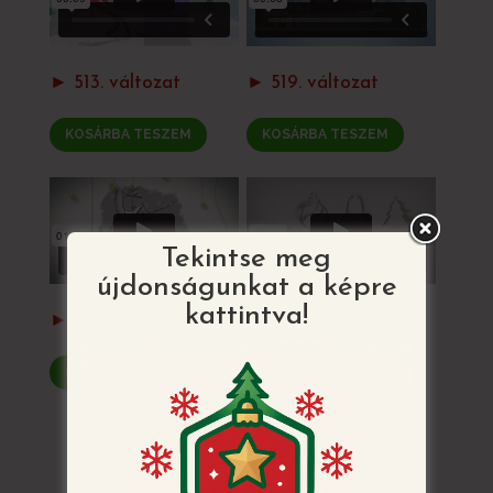
► 513. változat
► 519. változat
KOSÁRBA TESZEM
KOSÁRBA TESZEM
Tekintse meg
újdonságunkat a képre
kattintva!
► 522 a-c. változat
► 523. változat
KOSÁRBA TESZEM
KOSÁRBA TESZEM
VISSZATÉRÉS AZ ÖSSZES MINTÁHOZ