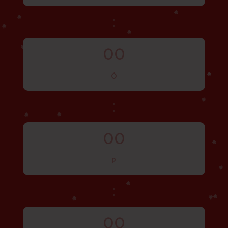
:
00
Ó
:
00
P
:
00