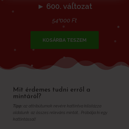
► 600. változat
54 000
Ft
KOSÁRBA TESZEM
Mit érdemes tudni erről a
mintáról?
Tipp:
az attribútumok nevére kattintva kilistázza
oldalunk az összes releváns mintát… Próbálja ki egy
kattintással!
További információk