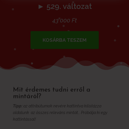
► 529. változat
43 000
Ft
KOSÁRBA TESZEM
Mit érdemes tudni erről a
mintáról?
Tipp:
az attribútumok nevére kattintva kilistázza
oldalunk az összes releváns mintát… Próbálja ki egy
kattintással!
További információk