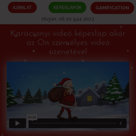
AJÁNLAT
KÉPESLAPOK
GAMIFICATION
Hívjon: 06 20 944 2072
Karácsonyi videó képeslap akár
az Ön személyes videó
üzenetével