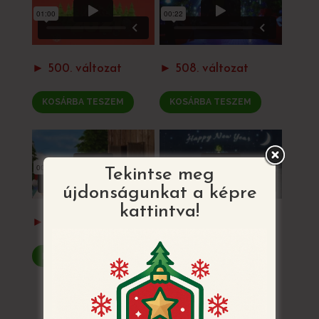
► 500. változat
► 508. változat
KOSÁRBA TESZEM
KOSÁRBA TESZEM
Tekintse meg
újdonságunkat a képre
kattintva!
► 511. változat
► 507 a
KOSÁRBA TESZEM
KOSÁRBA TESZEM
VISSZATÉRÉS AZ ÖSSZES MINTÁHOZ