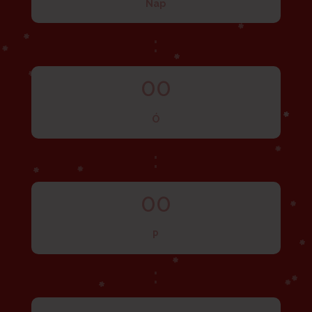
Nap
:
00
Ó
:
00
P
: