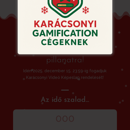
Siessen! Ne hagyja a
rendelést az utolsó
pillanatra!
Idén 2025. december 15. 23:59-ig fogadjuk
Karácsonyi Videó Képeslap rendelését!
Az idő szalad...
000