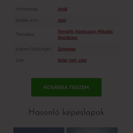
Hosszúság
rövid
Kiadás éve
2021
Fenyőfa
,
Karácsony
,
Mikulás
,
Tematika
Rajzfilmes
Képes/Szöveges
Szöveges
Szín
fehér
,
kék
,
zöld
KOSÁRBA TESZEM
Hasonló képeslapok