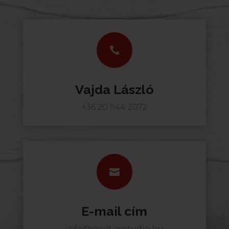

Vajda László
+36 20 944 2072

E-mail cím
info@multimstudio.hu