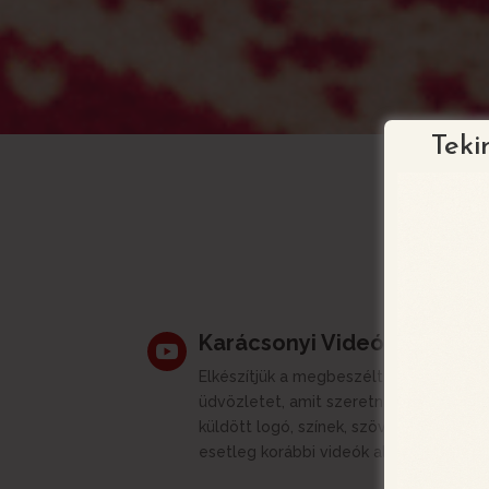
Teki
Ko
Karácsonyi Videó Képeslap

Elkészítjük a megbeszélt karácsonyi
üdvözletet, amit szeretne, az Ön által
küldött logó, színek, szövegek, képek,
esetleg korábbi videók alapján.