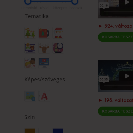
ultrarövid
rövid
közepes
hosszú
Tematika
► 324. változa
KOSÁRBA TESZ
Képes/szöveges
► 198. változa
KOSÁRBA TESZ
Szín