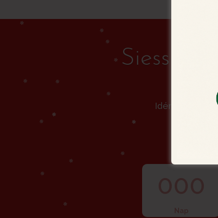
Siessen! 
Idén 2025. dec
000
Nap