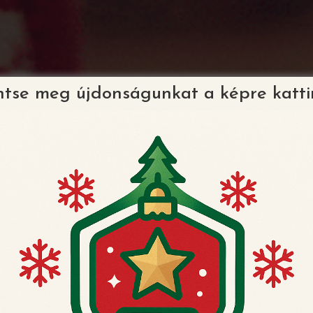
ntse meg újdonságunkat a képre katti
mplett csomagot adu
Landing oldal

Ajándékba kap egy landing oldalt,
ahová elhelyezzük a kész videót és
akár erre is irányíthatja ügyfeleit,
akiknek szánja az üdvözletet.