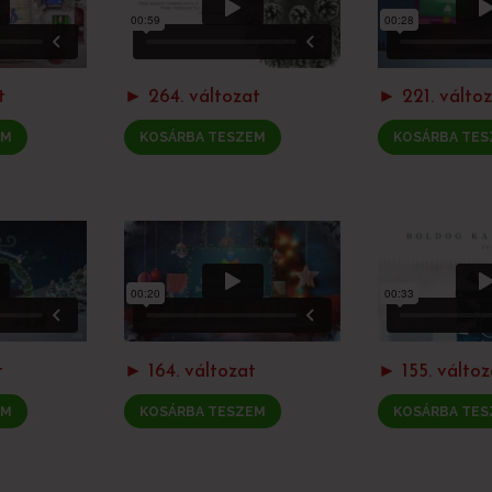
t
► 264. változat
► 221. válto
EM
KOSÁRBA TESZEM
KOSÁRBA TES
t
► 164. változat
► 155. változ
EM
KOSÁRBA TESZEM
KOSÁRBA TES