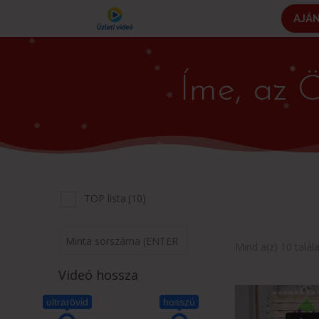
AJÁ
Íme, az Ö
TOP lista
(10)
Mind a(z) 10 talál
Videó hossza
ultrarövid
hosszú