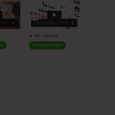
t
► 88. változat
EM
KOSÁRBA TESZEM