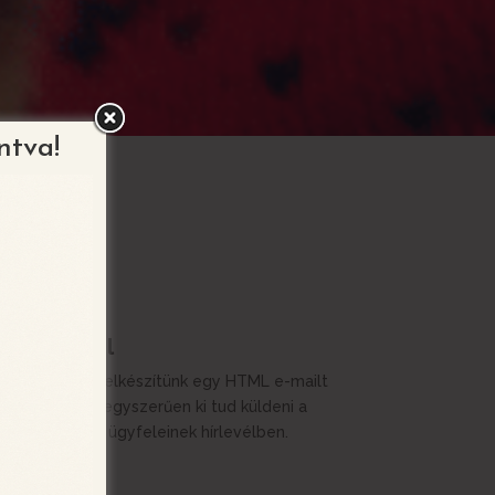
ntva!
nk!
E-mail

Grátisz elkészítünk egy HTML e-mailt
is, amit egyszerűen ki tud küldeni a
listájára ügyfeleinek hírlevélben.