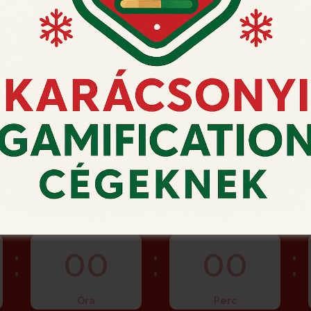
Ne hagyja a rendelést
pillanatra!
ember 15. 23:59-ig fogadjuk Karácsonyi Videó Képes
Az idő szalad...
:
00
:
00
:
Óra
Perc