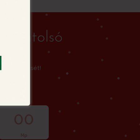
 az utolsó
lap rendelését!
00
Mp