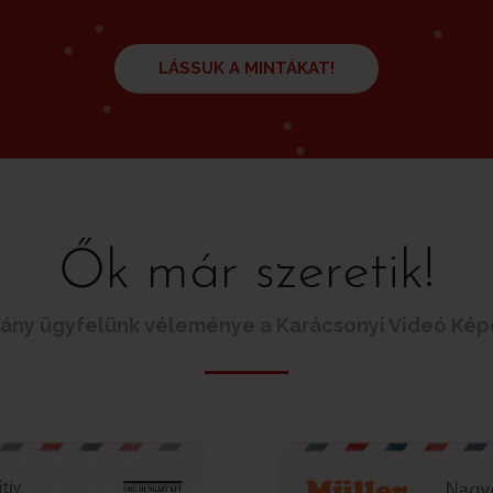
LÁSSUK A MINTÁKAT!
Ők már szeretik!
ány ügyfelünk véleménye a Karácsonyi Videó Kép