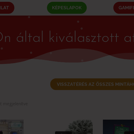
NLAT
KÉPESLAPOK
GAMIF
n által kiválasztott a
VISSZATÉRÉS AZ ÖSSZES MINTÁH
Sorted
at megjelenítve
by
latest