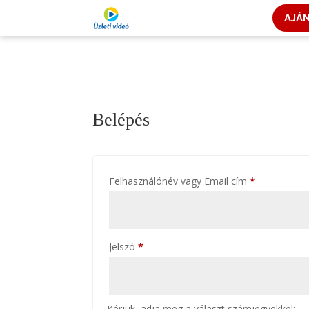
AJÁ
Belépés
Kötelező
Felhasználónév vagy Email cím
*
Kötelező
Jelszó
*
Kérjük, adja meg a választ számjegyekkel: