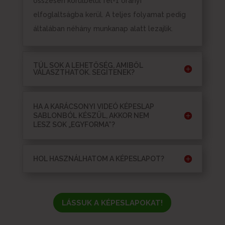
összesen körülbelül fél-1 órányi
elfoglaltságba kerül. A teljes folyamat pedig
általában néhány munkanap alatt lezajlik.
TÚL SOK A LEHETŐSÉG, AMIBŐL
VÁLASZTHATOK. SEGÍTENEK?
HA A KARÁCSONYI VIDEÓ KÉPESLAP
SABLONBÓL KÉSZÜL, AKKOR NEM
LESZ SOK „EGYFORMA”?
HOL HASZNÁLHATOM A KÉPESLAPOT?
LÁSSUK A KÉPESLAPOKAT!