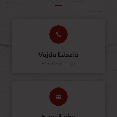

Vajda László
+36 20 944 2072

E-mail cím