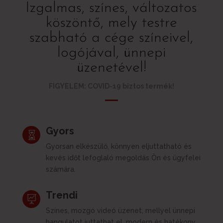
Izgalmas, színes, változatos
köszöntő, mely testre
szabható a cége színeivel,
logójával, ünnepi
üzenetével!
FIGYELEM: COVID-19 biztos termék!
Gyors

Gyorsan elkészülő, könnyen eljuttatható és
kevés időt lefoglaló megoldás Ön és ügyfelei
számára.
Trendi

Színes, mozgó videó üzenet, mellyel ünnepi
hangulatot juttathat el, modern és hatékony