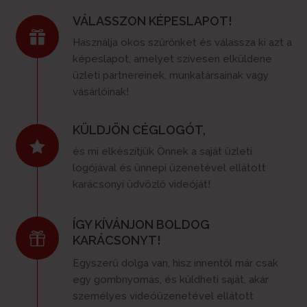
VÁLASSZON KÉPESLAPOT!

Használja okos szűrőnket és válassza ki azt a
képeslapot, amelyet szívesen elküldene
üzleti partnereinek, munkatársainak vagy
vásárlóinak!
KÜLDJÖN CÉGLOGÓT,

és mi elkészítjük Önnek a saját üzleti
logójával és ünnepi üzenetével ellátott
karácsonyi üdvözlő videóját!
ÍGY KÍVÁNJON BOLDOG

KARÁCSONYT!
Egyszerű dolga van, hisz innentől már csak
egy gombnyomás, és küldheti saját, akár
személyes videóüzenetével ellátott