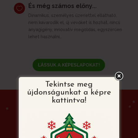
És még számos előny...

Dinamikus, személyes üzenettel ellátható,
nem kavarodik el, új vevőket is hozhat, nincs
anyagigény, innovatív megoldás, egyszerűen
lehet használni…
LÁSSUK A KÉPESLAPOKAT!
Tekintse meg
újdonságunkat a képre
kattintva!
Mitől lesz egyedi a
Karácsonyi Videó
Képeslap?