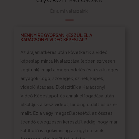
És a mi válaszaink!
MENNYIRE GYORSAN KÉSZÜL EL A
KARÁCSONYI VIDEÓ KÉPESLAP?
Az árajánlatkérés után következik a videó
képeslap minta kiválasztása (ebben szívesen
segítünk), majd a megrendelés és a szükséges
anyagok (logó, szövegek, színek, képek,
videók) átadása. Elkészítjük a Karácsonyi
Videó Képeslapot és annak elfogadása után
elküldjük a kész videót, landing oldalt és az e-
mailt. Ez a vágy megszületésétől az összes
teendő elvégzésén keresztül addig, hogy már
küldhető is a jókívánság az ügyfeleknek,