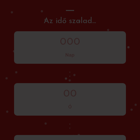
Az idő szalad...
000
Nap
:
00
Ó
: