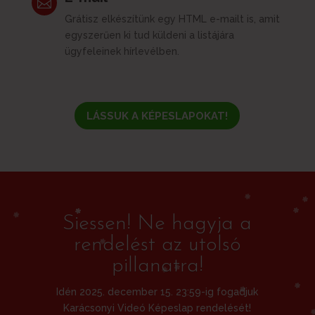

Grátisz elkészítünk egy HTML e-mailt is, amit
egyszerűen ki tud küldeni a listájára
ügyfeleinek hírlevélben.
LÁSSUK A KÉPESLAPOKAT!
Siessen! Ne hagyja a
rendelést az utolsó
pillanatra!
Idén 2025. december 15. 23:59-ig fogadjuk
Karácsonyi Videó Képeslap rendelését!