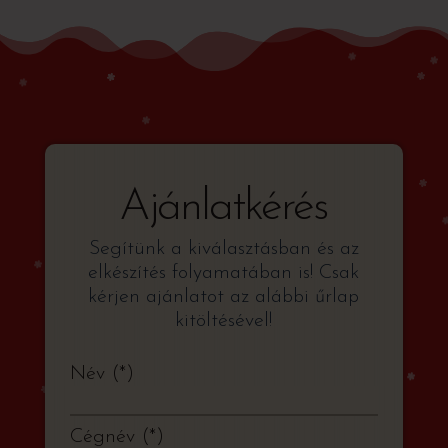
Ajánlatkérés
Segítünk a kiválasztásban és az
elkészítés folyamatában is! Csak
kérjen ajánlatot az alábbi űrlap
kitöltésével!
Név
*
Cégnév
*