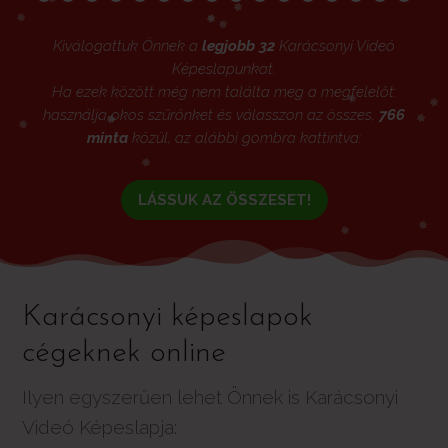
Kiválogattuk Önnek a
legjobb 32
Karácsonyi Videó
Képeslapunkat.
Ha ezek között még nem találta meg a megfelelőt:
használja okos szűrőnket és válasszon az összes,
766
minta
közül, az alábbi gombra kattintva:
LÁSSUK AZ ÖSSZESET!
Karácsonyi képeslapok
cégeknek online
Ilyen egyszerűen lehet Önnek is Karácsonyi
Videó Képeslapja: