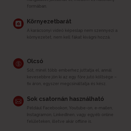
formában.
Környezetbarát

A karácsonyi videó képeslap nem szennyezi a
környezetet, nem kell fákat kivágni hozzá.
Olcsó

Sőt, minél több emberhez juttatja el, annál
kevesebbre jön ki az egy főre jutó költsége –
fix áron, egyszer megcsináltatja és kész.
Sok csatornán használható

Például Facebookon, Youtube-on, e-mailen,
Instagramon, LinkedInen, vagy egyéb online
felületeken, illetve akár offline is.