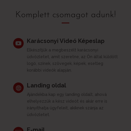
Komplett csomagot adunk!
Karácsonyi Videó Képeslap

Elkészítjük a megbeszélt karácsonyi
üdvözletet, amit szeretne, az Ön által küldött
logó, színek, szövegek, képek, esetleg
korábbi videók alapján.
Landing oldal

Ajándékba kap egy landing oldalt, ahová
elhelyezzük a kész videót és akár erre is
irányíthatja ügyfeleit, akiknek szánja az
üdvözletet.
E-mail