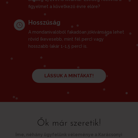
figyelmet a következő évre előre?
Hosszúság
}
A mondanivalóból fakadóan jókívánsága lehet
rövid (kevesebb, mint fél perc) vagy
hosszabb (akár 1-1,5 perc) is.
LÁSSUK A MINTÁKAT!
Ők már szeretik!
Íme, néhány ügyfelünk véleménye a Karácsonyi