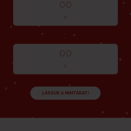
00
P
:
00
S
LÁSSUK A MINTÁKAT!