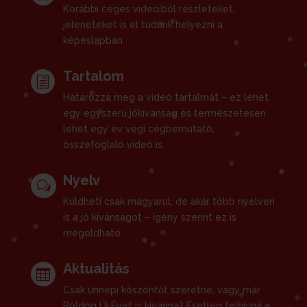
Korábbi céges videóiból részleteket,
jeleneteket is el tudunk helyezni a
képeslapban.
Tartalom
h
Határozza meg a videó tartalmát – ez lehet
egy egyszerű jókívánság és természetesen
lehet egy év végi cégbemutató,
összefoglaló videó is.
Nyelv
w
Küldheti csak magyarul, de akár több nyelven
is a jó kívánságot – igény szerint ez is
megoldható.
Aktualitás

Csak ünnepi köszöntőt szeretne, vagy már
Boldog Új Évet is kívánna? Esetleg felhívná a