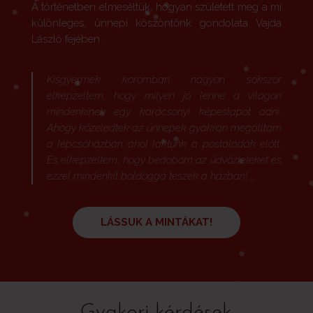
A történetben elmeséltük, hogyan született meg a mi
különleges, ünnepi köszöntőnk gondolata Vajda
László fejében.
Kisgyermek koromban nagyon sokszor
elképzeltem, hogy milyen jó lenne a világon
mindenkinek egy karácsonyi képeslapot adni.
Ahogy közeledtek az ünnepek gyakran megálltam
a lépcsőházban ahol laktunk a postaládák előtt.
És elképzeltem, hogy bedobom az üdvözleteket és
ezzel mindenkit boldoggá teszek a házban! ….
LÁSSUK A MINTÁKAT!
Gyakori kérdések