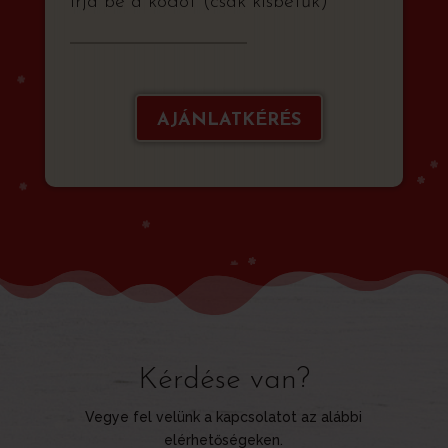
Írja be a kódot (csak kisbetűk)
AJÁNLATKÉRÉS
Kérdése van?
Vegye fel velünk a kapcsolatot az alábbi
elérhetőségeken.