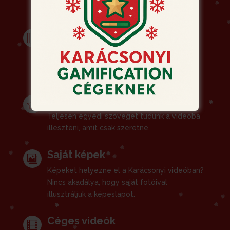
Arculat

A videó megjelenését a céges arculat
határozza meg: színek, logó, betűtípus,
jellemző formák stb.
Ünnepi üzenet

Teljesen egyedi szöveget tudunk a videóba
illeszteni, amit csak szeretne.
Saját képek

Képeket helyezne el a Karácsonyi videóban?
Nincs akadálya, hogy saját fotóival
illusztráljuk a képeslapot.
Céges videók
