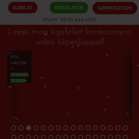
AJÁNLAT
KÉPESLAPOK
GAMIFICATION
Hívjon: 06 20 944 2072
Lepje meg ügyfeleit karácsonyra
videó képeslappal!
699.
1
változat
T
->
KOSÁRBA
TESZEM