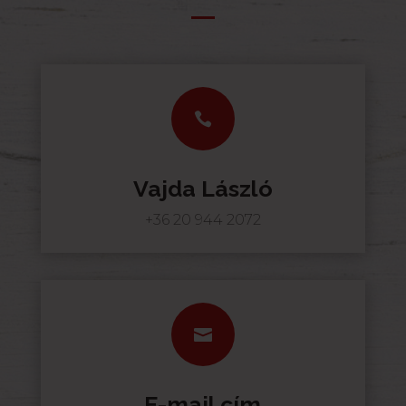

Vajda László
+36 20 944 2072

E-mail cím