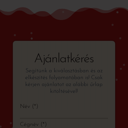
Ajánlatkérés
Segítünk a kiválasztásban és az
elkészítés folyamatában is! Csak
kérjen ajánlatot az alábbi űrlap
kitöltésével!
Név
*
Cégnév
*