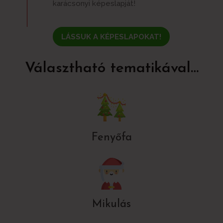
karácsonyi képeslapját!
LÁSSUK A KÉPESLAPOKAT!
Választható tematikával…
Fenyőfa
Mikulás