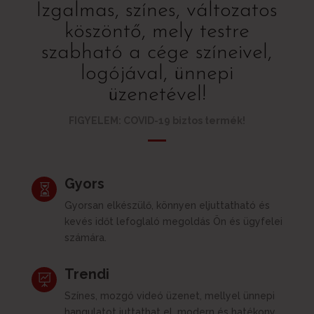
Izgalmas, színes, változatos
köszöntő, mely testre
szabható a cége színeivel,
logójával, ünnepi
üzenetével!
FIGYELEM: COVID-19 biztos termék!
Gyors

Gyorsan elkészülő, könnyen eljuttatható és
kevés időt lefoglaló megoldás Ön és ügyfelei
számára.
Trendi

Színes, mozgó videó üzenet, mellyel ünnepi
hangulatot juttathat el, modern és hatékony