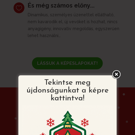
És még számos előny...

Dinamikus, személyes üzenettel ellátható,
nem kavarodik el, új vevőket is hozhat, nincs
anyagigény, innovatív megoldás, egyszerűen
lehet használni…
LÁSSUK A KÉPESLAPOKAT!
Tekintse meg
újdonságunkat a képre
kattintva!
Mitől lesz egyedi a
Karácsonyi Videó
Képeslap?