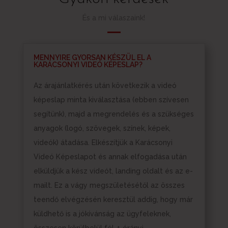
És a mi válaszaink!
MENNYIRE GYORSAN KÉSZÜL EL A
KARÁCSONYI VIDEÓ KÉPESLAP?
Az árajánlatkérés után következik a videó
képeslap minta kiválasztása (ebben szívesen
segítünk), majd a megrendelés és a szükséges
anyagok (logó, szövegek, színek, képek,
videók) átadása. Elkészítjük a Karácsonyi
Videó Képeslapot és annak elfogadása után
elküldjük a kész videót, landing oldalt és az e-
mailt. Ez a vágy megszületésétől az összes
teendő elvégzésén keresztül addig, hogy már
küldhető is a jókívánság az ügyfeleknek,
összesen körülbelül fél-1 órányi