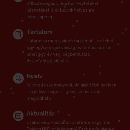
Korábbi céges videóiból részleteket,
jeleneteket is el tudunk helyezni a
képeslapban.
Tartalom
h
Határozza meg a videó tartalmát – ez lehet
egy egyszerű jókívánság és természetesen
lehet egy év végi cégbemutató,
összefoglaló videó is.
Nyelv
w
Küldheti csak magyarul, de akár több nyelven
is a jó kívánságot – igény szerint ez is
megoldható.
Aktualitás

Csak ünnepi köszöntőt szeretne, vagy már
Boldog Új Évet is kívánna? Esetleg felhívná a