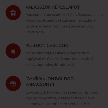
VÁLASSZON KÉPESLAPOT!

Használja okos szűrőnket és válassza ki azt a
képeslapot, amelyet szívesen elküldene
üzleti partnereinek, munkatársainak vagy
vásárlóinak!
KÜLDJÖN CÉGLOGÓT,

és mi elkészítjük Önnek a saját üzleti
logójával és ünnepi üzenetével ellátott
karácsonyi üdvözlő videóját!
ÍGY KÍVÁNJON BOLDOG

KARÁCSONYT!
Egyszerű dolga van, hisz innentől már csak
egy gombnyomás, és küldheti saját, akár
személyes videóüzenetével ellátott