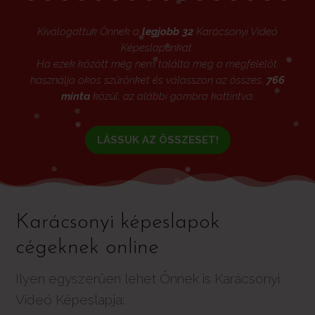
Kiválogattuk Önnek a
legjobb 32
Karácsonyi Videó
Képeslapunkat.
Ha ezek között még nem találta meg a megfelelőt:
használja okos szűrőnket és válasszon az összes,
766
minta
közül, az alábbi gombra kattintva:
LÁSSUK AZ ÖSSZESET!
Karácsonyi képeslapok
cégeknek online
Ilyen egyszerűen lehet Önnek is Karácsonyi
Videó Képeslapja: