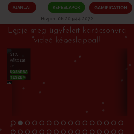
AJÁNLAT
KÉPESLAPOK
GAMIFICATION
Hívjon: 06 20 944 2072
Lepje meg ügyfeleit karácsonyra
videó képeslappal!
699. változat ->
1
KOSÁRBA TESZEM
T