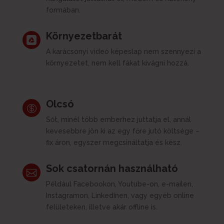
formában.
Környezetbarát

A karácsonyi videó képeslap nem szennyezi a
környezetet, nem kell fákat kivágni hozzá.
Olcsó

Sőt, minél több emberhez juttatja el, annál
kevesebbre jön ki az egy főre jutó költsége –
fix áron, egyszer megcsináltatja és kész.
Sok csatornán használható

Például Facebookon, Youtube-on, e-mailen,
Instagramon, LinkedInen, vagy egyéb online
felületeken, illetve akár offline is.