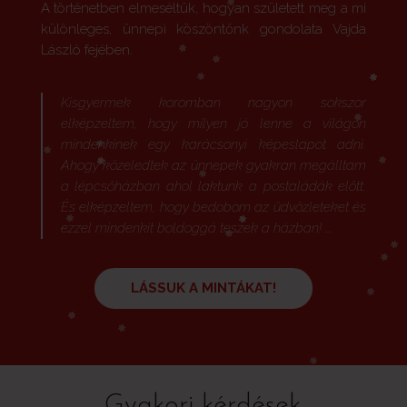
A történetben elmeséltük, hogyan született meg a mi
különleges, ünnepi köszöntőnk gondolata Vajda
László fejében.
Kisgyermek koromban nagyon sokszor
elképzeltem, hogy milyen jó lenne a világon
mindenkinek egy karácsonyi képeslapot adni.
Ahogy közeledtek az ünnepek gyakran megálltam
a lépcsőházban ahol laktunk a postaládák előtt.
És elképzeltem, hogy bedobom az üdvözleteket és
ezzel mindenkit boldoggá teszek a házban! ….
LÁSSUK A MINTÁKAT!
Gyakori kérdések