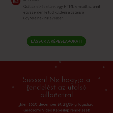

Grátisz elkészítünk egy HTML e-mailt is, amit
egyszerűen ki tud küldeni a listájára
ügyfeleinek hírlevélben.
LÁSSUK A KÉPESLAPOKAT!
Siessen! Ne hagyja a
rendelést az utolsó
pillanatra!
Idén 2025. december 15. 23:59-ig fogadjuk
Karácsonyi Videó Képeslap rendelését!