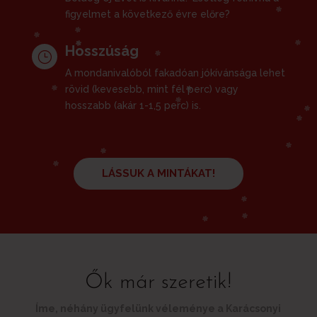
figyelmet a következő évre előre?
Hosszúság
}
A mondanivalóból fakadóan jókívánsága lehet
rövid (kevesebb, mint fél perc) vagy
hosszabb (akár 1-1,5 perc) is.
LÁSSUK A MINTÁKAT!
Ők már szeretik!
Íme, néhány ügyfelünk véleménye a Karácsonyi