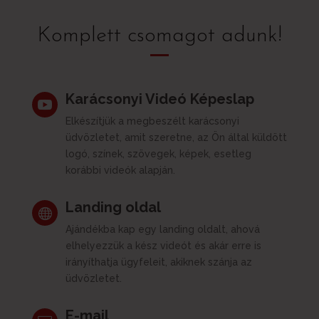
Komplett csomagot adunk!
Karácsonyi Videó Képeslap

Elkészítjük a megbeszélt karácsonyi
üdvözletet, amit szeretne, az Ön által küldött
logó, színek, szövegek, képek, esetleg
korábbi videók alapján.
Landing oldal

Ajándékba kap egy landing oldalt, ahová
elhelyezzük a kész videót és akár erre is
irányíthatja ügyfeleit, akiknek szánja az
üdvözletet.
E-mail