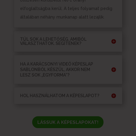
elfoglaltságba kerül. A teljes folyamat pedig
általában néhány munkanap alatt lezajlik.
TÚL SOK A LEHETŐSÉG, AMIBŐL
VÁLASZTHATOK. SEGÍTENEK?
HA A KARÁCSONYI VIDEÓ KÉPESLAP
SABLONBÓL KÉSZÜL, AKKOR NEM
LESZ SOK „EGYFORMA”?
HOL HASZNÁLHATOM A KÉPESLAPOT?
LÁSSUK A KÉPESLAPOKAT!