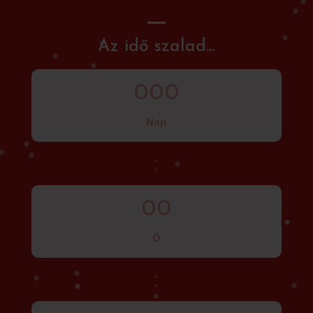
Az idő szalad...
000
Nap
:
00
Ó
: