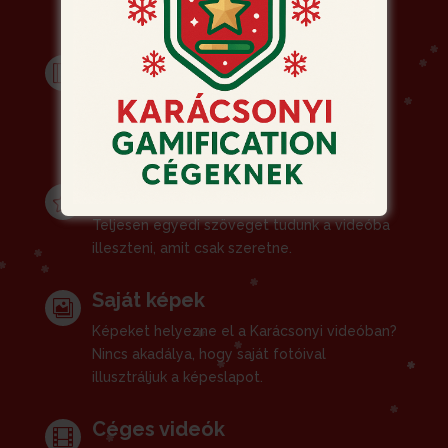
Arculat

A videó megjelenését a céges arculat
határozza meg: színek, logó, betűtípus,
jellemző formák stb.
Ünnepi üzenet

Teljesen egyedi szöveget tudunk a videóba
illeszteni, amit csak szeretne.
Saját képek

Képeket helyezne el a Karácsonyi videóban?
Nincs akadálya, hogy saját fotóival
illusztráljuk a képeslapot.
Céges videók
