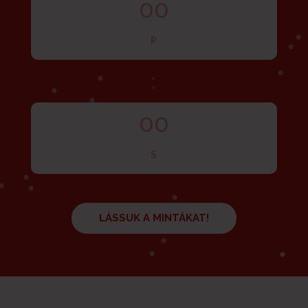
00
P
:
00
S
LÁSSUK A MINTÁKAT!